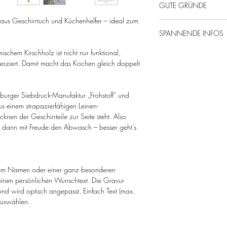
GUTE GRÜNDE
n aus Geschirrtuch und Küchenhelfer – ideal zum
Mit Liebe gefertigt 
SPANNENDE INFOS
Gute Laune & Spa
Echt kuhl!
schem Kirschholz ist nicht nur funktional,
Kochlöffel: Kirschho
Nachhaltige & regi
erziert. Damit macht das Kochen gleich doppelt
5 x 2 cm. Bitte von
Geschirrtuch: 52%
cm, Siebdruck, bis
urger Siebdruck-Manufaktur „Frohstoff“ und
Weichspüler verwe
s einem strapazierfähigen Leinen-
Da es sich um ein e
nen der Geschirrteile zur Seite steht. Also
kann das Produkt i
ge dann mit Freude den Abwasch – besser geht’s
inem Namen oder einer ganz besonderen
inen persönlichen Wunschtext. Die Gravur
 und wird optisch angepasst. Einfach Text (max.
auswählen.