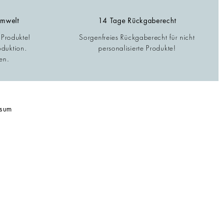
Umwelt
14 Tage Rückgaberecht
 Produkte!
Sorgenfreies Rückgaberecht für nicht
oduktion.
personalisierte Produkte!
en.
ssum