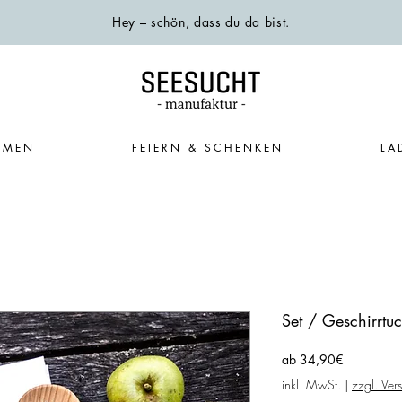
Hey – schön, dass du da bist.
EMEN
FEIERN & SCHENKEN
LA
Set / Geschirrtu
Sale-
ab
34,90€
Preis
inkl. MwSt.
|
zzgl. Ver