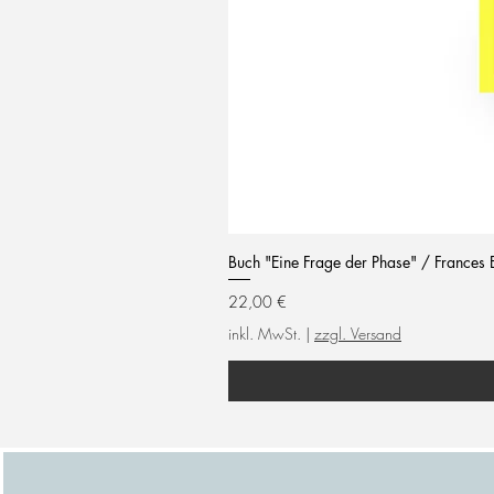
Buch "Eine Frage der Phase" / Frances 
Preis
22,00 €
inkl. MwSt.
|
zzgl. Versand