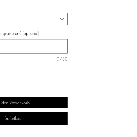
 gravieren? (optional)
0/30
n den Warenkorb
Sofortkauf