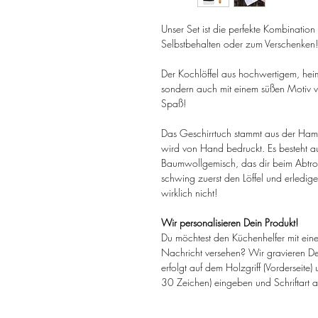
Unser Set ist die perfekte Kombinatio
Selbstbehalten oder zum Verschenken!
Der Kochlöffel aus hochwertigem, heimi
sondern auch mit einem süßen Motiv v
Spaß!
Das Geschirrtuch stammt aus der Hamb
wird von Hand bedruckt. Es besteht au
Baumwollgemisch, das dir beim Abtrock
schwing zuerst den Löffel und erledi
wirklich nicht!
Wir personalisieren Dein Produkt!
Du möchtest den Küchenhelfer mit e
Nachricht versehen? Wir gravieren De
erfolgt auf dem Holzgriff (Vorderseite)
30 Zeichen) eingeben und Schriftart 