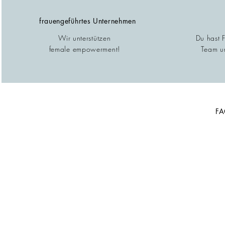
frauengeführtes Unternehmen
Wir unterstützen
Du hast 
female empowerment!
Team un
F