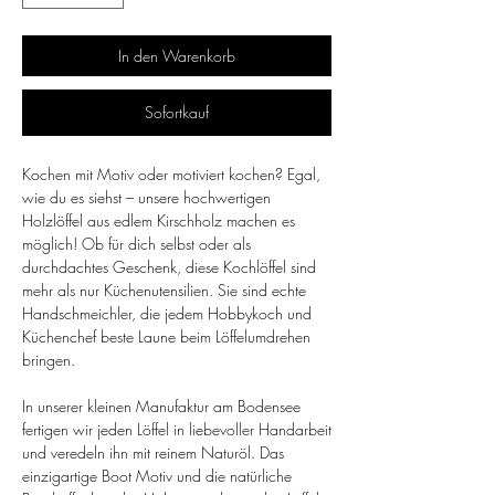
In den Warenkorb
Sofortkauf
Kochen mit Motiv oder motiviert kochen? Egal,
wie du es siehst – unsere hochwertigen
Holzlöffel aus edlem Kirschholz machen es
möglich! Ob für dich selbst oder als
durchdachtes Geschenk, diese Kochlöffel sind
mehr als nur Küchenutensilien. Sie sind echte
Handschmeichler, die jedem Hobbykoch und
Küchenchef beste Laune beim Löffelumdrehen
bringen.
In unserer kleinen Manufaktur am Bodensee
fertigen wir jeden Löffel in liebevoller Handarbeit
und veredeln ihn mit reinem Naturöl. Das
einzigartige Boot Motiv und die natürliche