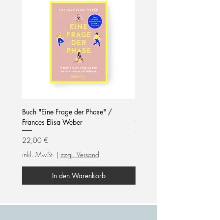
Buch "Eine Frage der Phase" /
Notizblock / mom life / hel
Frances Elisa Weber
Preis
7,90 €
Preis
22,00 €
inkl. MwSt.
inkl. MwSt.
|
zzgl. Versand
In den Warenkorb