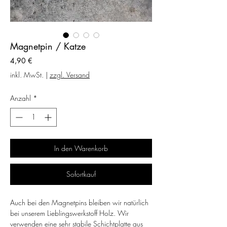
Magnetpin / Katze
Preis
4,90 €
inkl. MwSt.
|
zzgl. Versand
Anzahl
*
In den Warenkorb
Sofortkauf
Auch bei den Magnetpins bleiben wir natürlich
bei unserem Lieblingswerkstoff Holz. Wir
verwenden eine sehr stabile Schichtplatte aus