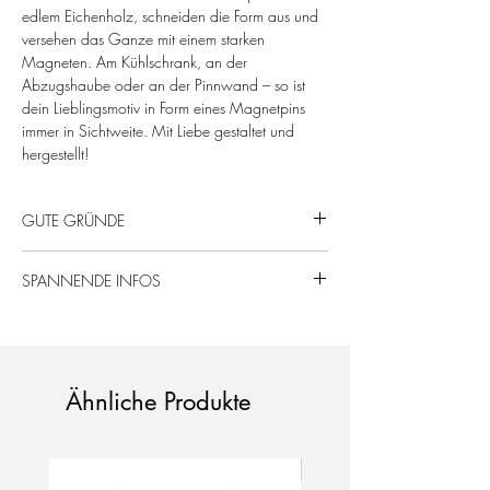
edlem Eichenholz, schneiden die Form aus und
versehen das Ganze mit einem starken
Magneten. Am Kühlschrank, an der
Abzugshaube oder an der Pinnwand – so ist
dein Lieblingsmotiv in Form eines Magnetpins
immer in Sichtweite. Mit Liebe gestaltet und
hergestellt!
GUTE GRÜNDE
Magnet in Katzenform.
SPANNENDE INFOS
Klein aber krass.
Manierlich.
Schichtholz, Eiche, ungeölt.
Nachhaltige & regionale Produktion.
Maße: ca. 5,5 x 6,0 x 0,6 cm
Da es sich um ein einzigartiges Naturprodukt
handelt, kann das Produkt in Form, Farbe
Ähnliche Produkte
und Maserung variieren.
Neu!