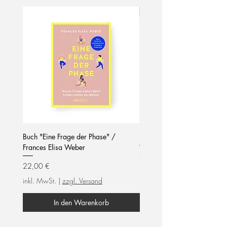
Neu!
Buch "Eine Frage der Phase" /
Notizblock / mom life / hel
Frances Elisa Weber
Preis
7,90 €
Preis
22,00 €
inkl. MwSt.
inkl. MwSt.
|
zzgl. Versand
In den Warenkorb