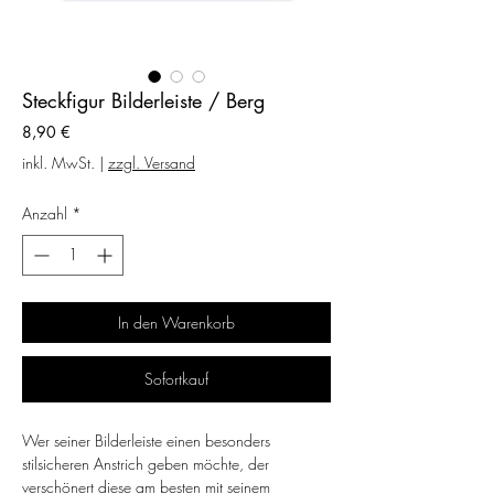
Steckfigur Bilderleiste / Berg
Preis
8,90 €
inkl. MwSt.
|
zzgl. Versand
Anzahl
*
In den Warenkorb
Sofortkauf
Wer seiner Bilderleiste einen besonders
stilsicheren Anstrich geben möchte, der
verschönert diese am besten mit seinem