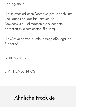
Lieblingsmotiv.
Die unterschiedlichen Motive sorgen je nach Lust
und Laune über das Jahr hinweg für
Abwechslung und machen die Bilderleiste
garantiert zu einem echten Blickfang.
Die Motive passen in jede Leistengröße, egal ob
S oder M.
GUTE GRÜNDE
Von uns mit Liebe gefertigt – für echte
SPANNENDE INFOS
Gipfelstürmer:innen!
Perfekt für alle Bilder- und Fotoleisten!
Acrylglas, schwarz matt
Nachhaltige & regionale Produktion.
Materialstärke: 0,03 cm
Maße ca. H 9 x B 11 cm
Ähnliche Produkte