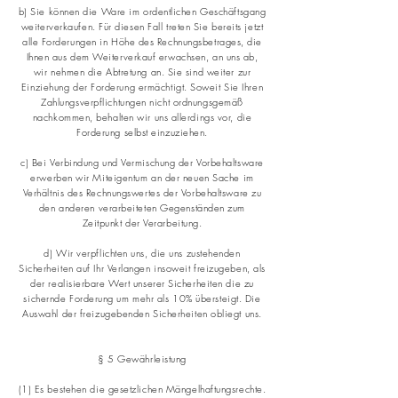
b) Sie können die Ware im ordentlichen Geschäftsgang
weiterverkaufen. Für diesen Fall treten Sie bereits jetzt
alle Forderungen in Höhe des Rechnungsbetrages, die
Ihnen aus dem Weiterverkauf erwachsen, an uns ab,
wir nehmen die Abtretung an. Sie sind weiter zur
Einziehung der Forderung ermächtigt. Soweit Sie Ihren
Zahlungsverpflichtungen nicht ordnungsgemäß
nachkommen, behalten wir uns allerdings vor, die
Forderung selbst einzuziehen.
c) Bei Verbindung und Vermischung der Vorbehaltsware
erwerben wir Miteigentum an der neuen Sache im
Verhältnis des Rechnungswertes der Vorbehaltsware zu
den anderen verarbeiteten Gegenständen zum
Zeitpunkt der Verarbeitung.
d) Wir verpflichten uns, die uns zustehenden
Sicherheiten auf Ihr Verlangen insoweit freizugeben, als
der realisierbare Wert unserer Sicherheiten die zu
sichernde Forderung um mehr als 10% übersteigt. Die
Auswahl der freizugebenden Sicherheiten obliegt uns.
§ 5 Gewährleistung
(1) Es bestehen die gesetzlichen Mängelhaftungsrechte.