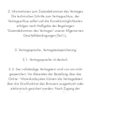
2. Informationen zum Zustandekommen des Vertrages
Die technischen Schritte zum Vertragsschluss, der
Vertragsschluss selbst und die Korrekturmöglichkeiten
erfolgen nach Maßgabe der Regelungen
"Zustandekommen des Vertrages" unserer Allgemeinen
Geschäftsbedingungen (Teil I.).
3. Vertragssprache, Vertragstextspeicherung
3.1. Vertragssprache ist deutsch.
3.2. Der vollständige Vertragstext wird von uns nicht
gespeichert. Vor Absenden der Bestellung über das
Online - Warenkorbsystem können die Vertragsdaten
über die Druckfunktion des Browsers ausgedruckt oder
elektronisch gesichert werden. Nach Zugang der
Bestellung bei uns werden die Bestelldaten, die
gesetzlich vorgeschriebenen Informationen bei
Fernabsatzverträgen und die Allgemeinen
Geschäftsbedingungen nochmals per E-Mail an Sie
übersandt.
3.3. Bei Angebotsanfragen außerhalb des Online-
Warenkorbsystems erhalten Sie alle Vertragsdaten im