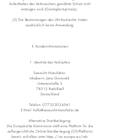
Aufenthaltes des Verbrauchers gewährte Schutz nicht
entzogen wird (Günstigkeitsprinzip).
(2) Die Bestimmungen des UN-Kaufrechts finden
ausdrücklich keine Anwendung.
II. Kundeninformationen
1. Identität des Verkäufers
Seesucht Manufaktur
Inhaberin: Jana Grünwald
Untertorstraße 3
78315 Radolfzell
Deutschland
Telefon:
077323024561
E-Mail: hallo@seesucht-manufaktur.de
Alternative Streitbeilegung:
Die Europäische Kommission stellt eine Plattform für die
außergerichtliche Online-Streitbeilegung (OS-Plattform)
bereit, aufrufbar unter
https://ec.europa.eu/odr.