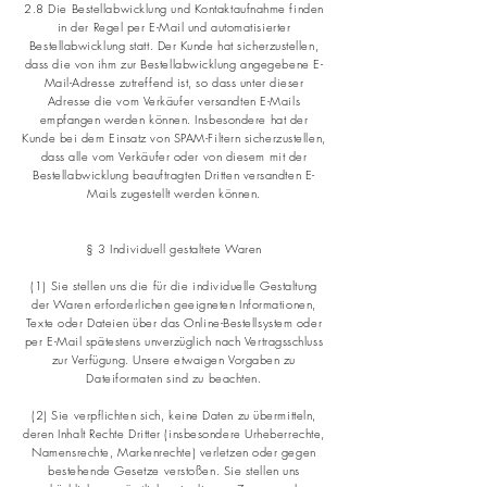
2.8 Die Bestellabwicklung und Kontaktaufnahme finden
in der Regel per E-Mail und automatisierter
Bestellabwicklung statt. Der Kunde hat sicherzustellen,
dass die von ihm zur Bestellabwicklung angegebene E-
Mail-Adresse zutreffend ist, so dass unter dieser
Adresse die vom Verkäufer versandten E-Mails
empfangen werden können. Insbesondere hat der
Kunde bei dem Einsatz von SPAM-Filtern sicherzustellen,
dass alle vom Verkäufer oder von diesem mit der
Bestellabwicklung beauftragten Dritten versandten E-
Mails zugestellt werden können.
§ 3 Individuell gestaltete Waren
(1) Sie stellen uns die für die individuelle Gestaltung
der Waren erforderlichen geeigneten Informationen,
Texte oder Dateien über das Online-Bestellsystem oder
per E-Mail spätestens unverzüglich nach Vertragsschluss
zur Verfügung. Unsere etwaigen Vorgaben zu
Dateiformaten sind zu beachten.
(2) Sie verpflichten sich, keine Daten zu übermitteln,
deren Inhalt Rechte Dritter (insbesondere Urheberrechte,
Namensrechte, Markenrechte) verletzen oder gegen
bestehende Gesetze verstoßen. Sie stellen uns