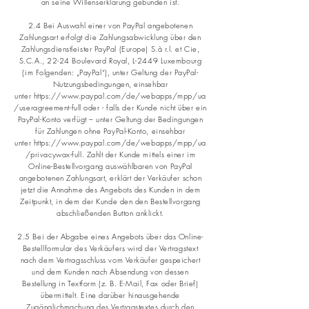
an seine Willenserklärung gebunden ist.
2.4 Bei Auswahl einer von PayPal angebotenen
Zahlungsart erfolgt die Zahlungsabwicklung über den
Zahlungsdienstleister PayPal (Europe) S.à r.l. et Cie,
S.C.A., 22-24 Boulevard Royal, L-2449 Luxembourg
(im Folgenden: „PayPal“), unter Geltung der PayPal-
Nutzungsbedingungen, einsehbar
unter
https://www.paypal.com/de/webapps/mpp/ua
/useragreement-full
oder - falls der Kunde nicht über ein
PayPal-Konto verfügt – unter Geltung der Bedingungen
für Zahlungen ohne PayPal-Konto, einsehbar
unter
https://www.paypal.com/de/webapps/mpp/ua
/privacywax-full.
Zahlt der Kunde mittels einer im
Online-Bestellvorgang auswählbaren von PayPal
angebotenen Zahlungsart, erklärt der Verkäufer schon
jetzt die Annahme des Angebots des Kunden in dem
Zeitpunkt, in dem der Kunde den den Bestellvorgang
abschließenden Button anklickt.
2.5 Bei der Abgabe eines Angebots über das Online-
Bestellformular des Verkäufers wird der Vertragstext
nach dem Vertragsschluss vom Verkäufer gespeichert
und dem Kunden nach Absendung von dessen
Bestellung in Textform (z. B. E-Mail, Fax oder Brief)
übermittelt. Eine darüber hinausgehende
Zugänglichmachung des Vertragstextes durch den