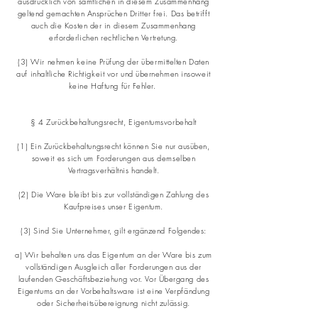
ausdrücklich von sämtlichen in diesem Zusammenhang
geltend gemachten Ansprüchen Dritter frei. Das betrifft
auch die Kosten der in diesem Zusammenhang
erforderlichen rechtlichen Vertretung.
(3) Wir nehmen keine Prüfung der übermittelten Daten
auf inhaltliche Richtigkeit vor und übernehmen insoweit
keine Haftung für Fehler.
§ 4 Zurückbehaltungsrecht, Eigentumsvorbehalt
(1) Ein Zurückbehaltungsrecht können Sie nur ausüben,
soweit es sich um Forderungen aus demselben
Vertragsverhältnis handelt.
(2) Die Ware bleibt bis zur vollständigen Zahlung des
Kaufpreises unser Eigentum.
(3) Sind Sie Unternehmer, gilt ergänzend Folgendes:
a) Wir behalten uns das Eigentum an der Ware bis zum
vollständigen Ausgleich aller Forderungen aus der
laufenden Geschäftsbeziehung vor. Vor Übergang des
Eigentums an der Vorbehaltsware ist eine Verpfändung
oder Sicherheitsübereignung nicht zulässig.