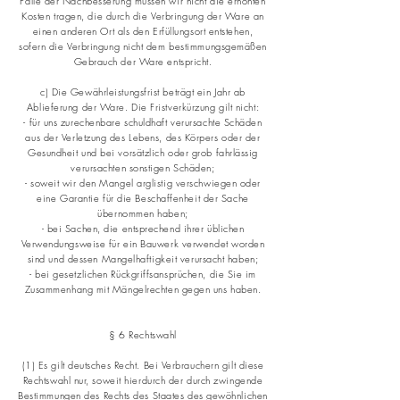
Falle der Nachbesserung müssen wir nicht die erhöhten
Kosten tragen, die durch die Verbringung der Ware an
einen anderen Ort als den Erfüllungsort entstehen,
sofern die Verbringung nicht dem bestimmungsgemäßen
Gebrauch der Ware entspricht.
c) Die Gewährleistungsfrist beträgt ein Jahr ab
Ablieferung der Ware. Die Fristverkürzung gilt nicht:
- für uns zurechenbare schuldhaft verursachte Schäden
aus der Verletzung des Lebens, des Körpers oder der
Gesundheit und bei vorsätzlich oder grob fahrlässig
verursachten sonstigen Schäden;
- soweit wir den Mangel arglistig verschwiegen oder
eine Garantie für die Beschaffenheit der Sache
übernommen haben;
- bei Sachen, die entsprechend ihrer üblichen
Verwendungsweise für ein Bauwerk verwendet worden
sind und dessen Mangelhaftigkeit verursacht haben;
- bei gesetzlichen Rückgriffsansprüchen, die Sie im
Zusammenhang mit Mängelrechten gegen uns haben.
§ 6 Rechtswahl
(1) Es gilt deutsches Recht. Bei Verbrauchern gilt diese
Rechtswahl nur, soweit hierdurch der durch zwingende
Bestimmungen des Rechts des Staates des gewöhnlichen