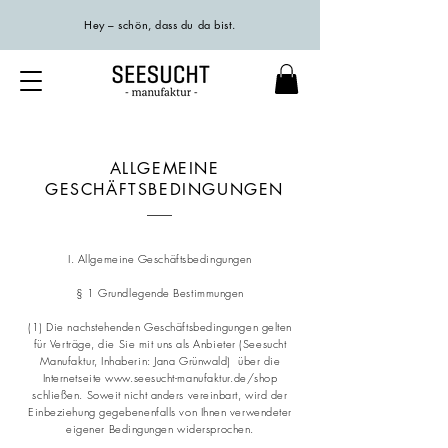
Hey – schön, dass du da bist.
ALLGEMEINE
GESCHÄFTSBEDINGUNGEN
I. Allgemeine Geschäftsbedingungen
§ 1 Grundlegende Bestimmungen
(1) Die nachstehenden Geschäftsbedingungen gelten
für Verträge, die Sie mit uns als Anbieter (Seesucht
Manufaktur, Inhaberin: Jana Grünwald) über die
Internetseite
www.seesucht-manufaktur.de/shop
schließen. Soweit nicht anders vereinbart, wird der
Einbeziehung gegebenenfalls von Ihnen verwendeter
eigener Bedingungen widersprochen.