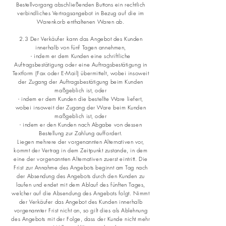
Bestellvorgang abschließenden Buttons ein rechtlich
verbindliches Vertragsangebot in Bezug auf die im
Warenkorb enthaltenen Waren ab.
2.3 Der Verkäufer kann das Angebot des Kunden
innerhalb von fünf Tagen annehmen,
- indem er dem Kunden eine schriftliche
Auftragsbestätigung oder eine Auftragsbestätigung in
Textform (Fax oder E-Mail) übermittelt, wobei insoweit
der Zugang der Auftragsbestätigung beim Kunden
maßgeblich ist, oder
- indem er dem Kunden die bestellte Ware liefert,
wobei insoweit der Zugang der Ware beim Kunden
maßgeblich ist, oder
- indem er den Kunden nach Abgabe von dessen
Bestellung zur Zahlung auffordert.
Liegen mehrere der vorgenannten Alternativen vor,
kommt der Vertrag in dem Zeitpunkt zustande, in dem
eine der vorgenannten Alternativen zuerst eintritt. Die
Frist zur Annahme des Angebots beginnt am Tag nach
der Absendung des Angebots durch den Kunden zu
laufen und endet mit dem Ablauf des fünften Tages,
welcher auf die Absendung des Angebots folgt. Nimmt
der Verkäufer das Angebot des Kunden innerhalb
vorgenannter Frist nicht an, so gilt dies als Ablehnung
des Angebots mit der Folge, dass der Kunde nicht mehr