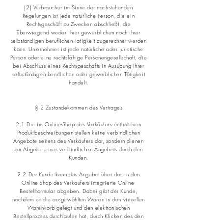
(2) Verbraucher im Sinne der nachstehenden
Regelungen ist jede natürliche Person, die ein
Rechtsgeschäft zu Zwecken abschließt, die
überwiegend weder ihrer gewerblichen noch ihrer
selbständigen beruflichen Tätigkeit zugerechnet werden
kann. Unternehmer ist jede natürliche oder juristische
Person oder eine rechtsfähige Personengesellschaft, die
bei Abschluss eines Rechtsgeschäfts in Ausübung ihrer
selbständigen beruflichen oder gewerblichen Tätigkeit
handelt.
§ 2 Zustandekommen des Vertrages
2.1 Die im Online-Shop des Verkäufers enthaltenen
Produktbeschreibungen stellen keine verbindlichen
Angebote seitens des Verkäufers dar, sondern dienen
zur Abgabe eines verbindlichen Angebots durch den
Kunden.
2.2 Der Kunde kann das Angebot über das in den
Online-Shop des Verkäufers integrierte Online-
Bestellformular abgeben. Dabei gibt der Kunde,
nachdem er die ausgewählten Waren in den virtuellen
Warenkorb gelegt und den elektronischen
Bestellprozess durchlaufen hat, durch Klicken des den