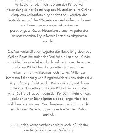
Verkäufer erfolgt nicht. Sofern der Kunde vor
Absendung seiner Bestellung ein Nutzerkonto im Online-
Shop des Verkäufers eingerichtet hat, werden die
Bestelldaten auf der Website des Verkäufers archiviert
und können vom Kunden über dessen
passwortgeschütztes Nutzerkonto unter Angabe der
entsprechenden Login-Daten kostenlos abgerufen
werden.
2.6 Vor verbindlicher Abgabe der Bestellung über das
Online-Bestellformular des Verkäufers kann der Kunde
mögliche Eingabefehler durch aufmerksames Lesen der
auf dem Bildschirm dargestellten Informationen
erkennen. Ein wirksames technisches Mittel zur
besseren Erkennung von Eingabefehlern kann dabei die
Vergrößerungsfunktion des Browsers sein, mit deren
Hilfe die Darstellung auf dem Bildschirm vergrößert
wird. Seine Eingaben kann der Kunde im Rahmen des
elektronischen Bestellprozesses so lange über die
üblichen Tastatur- und Mausfunktionen korrigieren, bis
er den den Bestellvorgang abschließenden Button
anklickt.
2.7 Für den Vertragsschluss steht ausschließlich die
deutsche Sprache zur Verfügung.