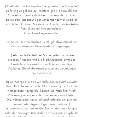
(2) Als Verbraucher werden Sie gebeten, die Sache bei
Lieferung umgehend auf Vollständigkeit, offensichtliche
Mängel und Transportschäden zu überprüfen und uns
sowie dem Spediteur Beanstandungen schnellstmöglich
mitzuteilen. Kommen Sie dem nicht nach, hat dies keine
Auswirkung auf Ihre gesetzlichen
Gewährleistungsansprüche.
(3) Soweit Sie Unternehmer sind, gilt abweichend von
den vorstehenden Gewährleistungsregelungen:
a) Als Beschaffenheit der Sache gelten nur unsere
eigenen Angaben und die Produktbeschreibung des
Herstellers als vereinbart, nicht jedoch sonstige
Werbung, öffentliche Anpreisungen und Äußerungen
des Herstellers.
b) Bei Mängeln leisten wir nach unserer Wahl Gewähr
durch Nachbesserung oder Nachlieferung. Schlägt die
Mangelbeseitigung fehl, können Sie nach Ihrer Wahl
Minderung verlangen oder vom Vertrag zurücktreten.
Die Mängelbeseitigung gilt nach erfolglosem zweiten
Versuch als fehlgeschlagen, wenn sich nicht
insbesondere aus der Art der Sache oder des Mangels
oder den sonstigen Umständen etwas anderes ergibt. Im