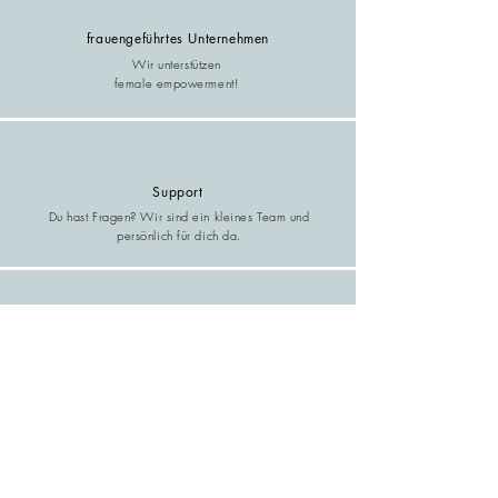
frauengeführtes Unternehmen
Wir unterstützen
female empowerment!
Support
Du hast Fragen? Wir sind ein kleines Team und
persönlich für dich da.
Wir unterstützen die Umwelt
Langlebige & hochwertige Produkte! Faire und
ökologische Produktion. Regionale Materialien.
14 Tage Rückgaberecht