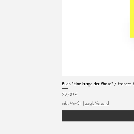
Buch "Eine Frage der Phase" / Frances 
Preis
22,00 €
inkl. MwSt.
|
zzgl. Versand