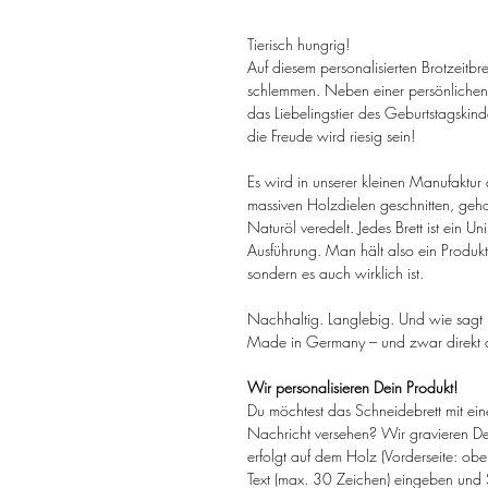
Tierisch hungrig!
Auf diesem personalisierten Brotzeitbre
schlemmen. Neben einer persönlichen
das Liebelingstier des Geburtstagskin
die Freude wird riesig sein!
Es wird in unserer kleinen Manufaktur
massiven Holzdielen geschnitten, geho
Naturöl veredelt. Jedes Brett ist ein Un
Ausführung. Man hält also ein Produkt 
sondern es auch wirklich ist.
Nachhaltig. Langlebig. Und wie sagt
Made in Germany – und zwar direkt
Wir personalisieren Dein Produkt!
Du möchtest das Schneidebrett mit e
Nachricht versehen? Wir gravieren De
erfolgt auf dem Holz (Vorderseite: obe
Text (max. 30 Zeichen) eingeben und S