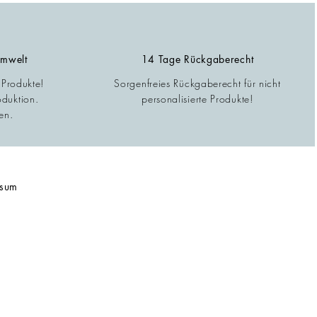
Umwelt
14 Tage Rückgaberecht
 Produkte!
Sorgenfreies Rückgaberecht für nicht
oduktion.
personalisierte Produkte!
en.
ssum