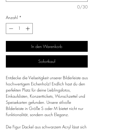
0/30
Anzahl
*
In den Warenkorb
Sofortkauf
Entdecke die Vielseitigkeit unserer Bilderleiste aus
hochwertigem Eichenholz! Endlich hast du den
perfekten Platz für deine Lieblingsfotos,
Einkaufslisten, Konzerttickets, Wunschzettel und
Speisekarten gefunden. Unsere stilvolle
Bilderleiste in Größe S oder M bietet nicht nur
Funktionalität, sondern auch Eleganz.
Die Figur Dackel aus schwarzem Acryl lässt sich