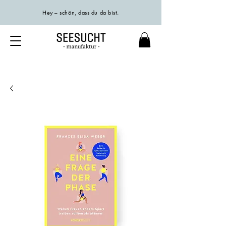
Hey – schön, dass du da bist.