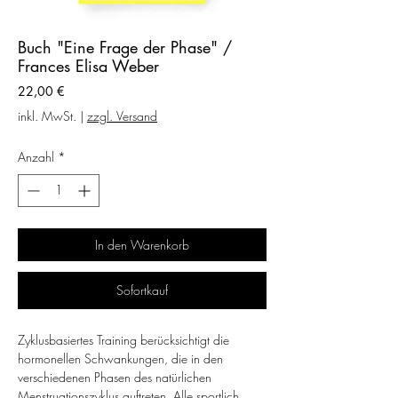
Buch "Eine Frage der Phase" /
Frances Elisa Weber
Preis
22,00 €
inkl. MwSt.
|
zzgl. Versand
Anzahl
*
In den Warenkorb
Sofortkauf
Zyklusbasiertes Training berücksichtigt die
hormonellen Schwankungen, die in den
verschiedenen Phasen des natürlichen
Menstruationszyklus auftreten. Alle sportlich