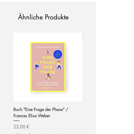
Verlag: Komplett-Media GmbH
Format: 232 Seiten
Ähnliche Produkte
Neu!
Buch "Eine Frage der Phase" /
Notizblock / mom life / hel
Frances Elisa Weber
Preis
7,90 €
Preis
22,00 €
inkl. MwSt.