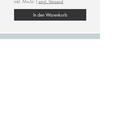
inkl. MwSt.
|
zzgl. Versand
In den Warenkorb
frauengeführtes Unternehmen
Wir unterstützen
female empowerment!
Support
Du hast Fragen? Wir sind ein kleines Team und
persönlich für dich da.
Wir unterstützen die Umwelt