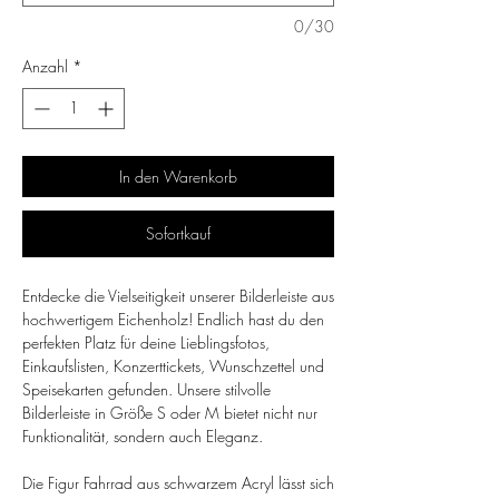
0/30
Anzahl
*
In den Warenkorb
Sofortkauf
Entdecke die Vielseitigkeit unserer Bilderleiste aus
hochwertigem Eichenholz! Endlich hast du den
perfekten Platz für deine Lieblingsfotos,
Einkaufslisten, Konzerttickets, Wunschzettel und
Speisekarten gefunden. Unsere stilvolle
Bilderleiste in Größe S oder M bietet nicht nur
Funktionalität, sondern auch Eleganz.
Die Figur Fahrrad aus schwarzem Acryl lässt sich