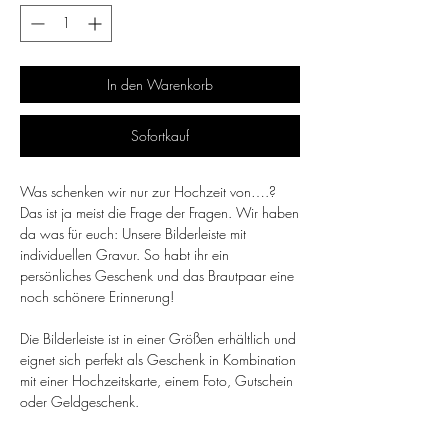
In den Warenkorb
Sofortkauf
Was schenken wir nur zur Hochzeit von….?
Das ist ja meist die Frage der Fragen. Wir haben
da was für euch: Unsere Bilderleiste mit
individuellen Gravur. So habt ihr ein
persönliches Geschenk und das Brautpaar eine
noch schönere Erinnerung!
Die Bilderleiste ist in einer Größen erhältlich und
eignet sich perfekt als Geschenk in Kombination
mit einer Hochzeitskarte, einem Foto, Gutschein
oder Geldgeschenk.