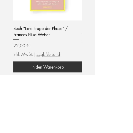
Buch "Eine Frage der Phase" /
Notizblock / mom life / hel
Frances Elisa Weber
Preis
7,90 €
Preis
22,00 €
inkl. MwSt.
inkl. MwSt.
|
zzgl. Versand
In den Warenkorb
frauengeführtes Unternehmen
Wir unterstützen
female empowerment!