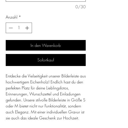
0/30
Anzahl
*
In den Warenkorb
Sofortkauf
Entdecke die Vielseitigkeit unserer Bilderleiste aus
hochwertigem Eichenholz! Endlich hast du den
perfekten Platz für deine Lieblingsfotos,
Erinnerungen, Wunschzettel und Einladungen
gefunden. Unsere stilvolle Bilderleiste in Größe S
oder M bietet nicht nur Funktionalität, sondern
auch Eleganz. Mit einer individuellen Gravur ist
sie auch das ideale Geschenk zur Hochzeit.