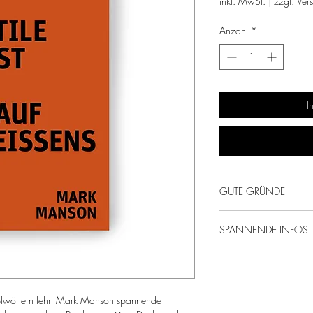
inkl. MwSt.
|
zzgl. Ver
Anzahl
*
I
GUTE GRÜNDE
Selbsthilfe aber and
SPANNENDE INFOS
positives Denken a
reich an kreativen 
Mark Manson I Buch "Di
und derber Inspo
Scheissens"
Verlag: mvg Verlag
impfwörtern lehrt Mark Manson spannende
Autor*in: Mark Mans