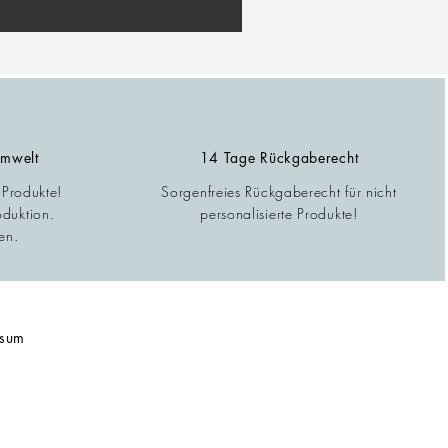
Umwelt
14 Tage Rückgaberecht
 Produkte!
Sorgenfreies Rückgaberecht für nicht
oduktion.
personalisierte Produkte!
en.
ssum