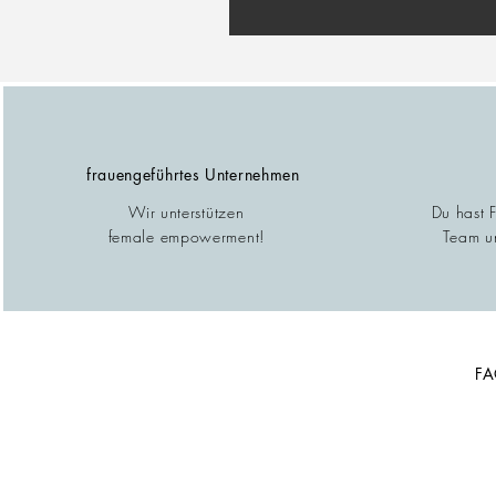
frauengeführtes Unternehmen
Wir unterstützen
Du hast 
female empowerment!
Team un
F