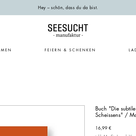
Hey – schön, dass du da bist.
EMEN
FEIERN & SCHENKEN
LA
Buch "Die subtile
Scheissens" / M
Preis
16,99 €