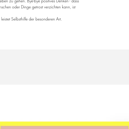
ben zu gehen. Bye-bye positives Denken - dass
Maße: 21,6 x 14,4 x
chen oder Dinge getrost verzichten kann, ist
Seitenzahl: 223
Einband: Softcover
leistet Selbsthilfe der besonderen Art.
Sprache: Deutsch