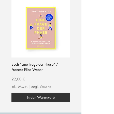
Neu!
Buch "Eine Frage der Phase" /
Notizblock / mom life / hel
Frances Elisa Weber
Preis
7,90 €
Preis
22,00 €
inkl. MwSt.
inkl. MwSt.
|
zzgl. Versand
In den Warenkorb