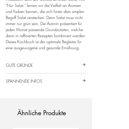
"Nur Salat." lernen wir die Vielfalt an Aromen
und Farben kennen, die sich hinter dem simplen
Begriff Salat verstecken. Denn Salat muss nicht
immer nur grün sein. Die Autorin präsentiert für
jeden Monat passende Grundzutaten, welche
dann in raffinierten Rezepten kombiniert werden.
Dieses Kochbuch ist der optimale Begleiter für
eine ausgewogene und gesunde Ernährung.
GUTE GRÜNDE
• Vielseitig und kreativ: Rezepte von herzhaft bis
SPANNENDE INFOS
fruchtig.
• Einfach und schnell: Für jeden Anlass das
Autorin: Éva Bezzegh
passende Rezept.
Verlag: Callwey
• Inspirierend: Neue Ideen für
Format: Hardcover, 320 Seiten
abwechslungsreiche Mahlzeiten.
Besonderheiten: Rezepte für
Ähnliche Produkte
Hauptmahlzeiten und Beilagen
Vielfalt: Von klassisch bis luxuriös