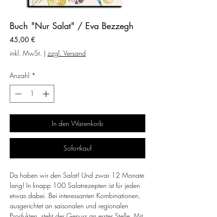
Buch "Nur Salat" / Eva Bezzegh
Preis
45,00 €
inkl. MwSt.
|
zzgl. Versand
Anzahl
*
In den Warenkorb
Sofortkauf
Da haben wir den Salat! Und zwar 12 Monate
lang! In knapp 100 Salatrezepten ist für jeden
etwas dabei. Bei interessanten Kombinationen,
ausgerichtet an saisonalen und regionalen
Produkten, steht der Genuss an erster Stelle. Mit