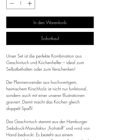
In den Warenkorb
Sofortkauf
Unser Set ist die perfekte Kombination aus
Geschirrtuch und Küchenhelfer – ideal zum
Selbstbehalten oder zum Verschenken!
Der Pfannenwender aus hochwertigem,
heimischem Kirschholz ist nicht nur funktional,
sondern auch mit einer unserer Illustrationen
graviert. Damit macht das Kochen gleich
doppelt Spaß!
Das Geschirrtuch stammt aus der Hamburger
Siebdruck-Manufaktur „Frohstoff“ und wird von
Hand bedruckt. Es besteht aus einem