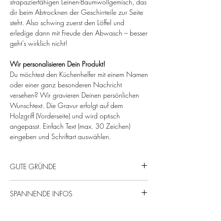
strapazierfähigen Leinen-Baumwollgemisch, das
dir beim Abtrocknen der Geschirrteile zur Seite
steht. Also schwing zuerst den Löffel und
erledige dann mit Freude den Abwasch – besser
geht’s wirklich nicht!
Wir personalisieren Dein Produkt!
Du möchtest den Küchenhelfer mit einem Namen
oder einer ganz besonderen Nachricht
versehen? Wir gravieren Deinen persönlichen
Wunschtext. Die Gravur erfolgt auf dem
Holzgriff (Vorderseite) und wird optisch
angepasst. Einfach Text (max. 30 Zeichen)
eingeben und Schriftart auswählen.
GUTE GRÜNDE
Mit Liebe gefertigt – für echte Bodensee-
SPANNENDE INFOS
Süchtige!
Gute Laune & Spaß beim Kochen
Pfannenwender: Kirschholz, massiv, fein
Petri Heil!