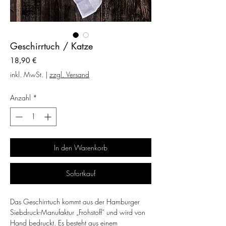
Geschirrtuch / Katze
Preis
18,90 €
inkl. MwSt.
|
zzgl. Versand
Anzahl
*
In den Warenkorb
Sofortkauf
Das Geschirrtuch kommt aus der Hamburger
Siebdruck-Manufaktur „Frohstoff“ und wird von
Hand bedruckt. Es besteht aus einem