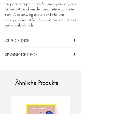
strapazierfähigen Leinen-Baumwollgemisch, das
dir beim Abtrocknen der Geschirrteile zur Seite
steht. Also schwing zuerst den Löffel und
erledige dann mit Freude den Abwasch – besser
geht’s wirklich nicht
GUTE GRÜNDE
Von uns mit Liebe gefertigt – Wow, Miau!
SPANNENDE INFOS
Gute Laune & Spaß beim Abtrocknen.
100% Naturprodukt.
52% Leinen/48% Baumwolle, 50 x 70 cm,
Hergestellt in Hamburg!
Siebdruck.
Bis 60 Grad waschbar, bitte keinen
Weichspüler verwenden!
Ähnliche Produkte
Neu!