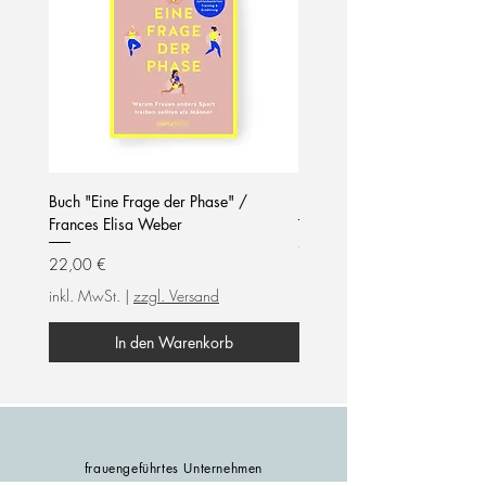
Buch "Eine Frage der Phase" /
Notizblock / mom life / hel
Frances Elisa Weber
Preis
7,90 €
Preis
22,00 €
inkl. MwSt.
inkl. MwSt.
|
zzgl. Versand
In den Warenkorb
frauengeführtes Unternehmen