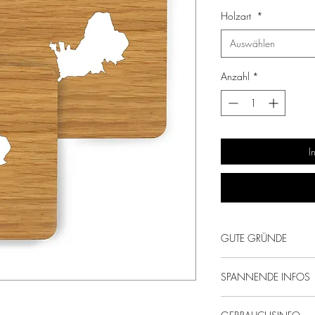
Holzart
*
Auswählen
Anzahl
*
I
GUTE GRÜNDE
Von uns mit Liebe ge
SPANNENDE INFOS
Schöner Schutz!
Das Bayrische Meer
Eichen- oder Nusshol
Nachhaltige & regi