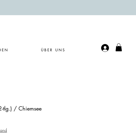
Anmelden
DEN
ÜBER UNS
2-tlg.) / Chiemsee
sand