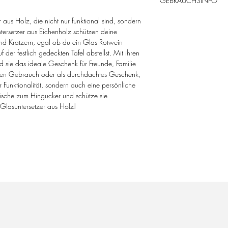
GEBRAUCHSINFO
geölt.
Maße: ca. 10 x 1
Holz kann bei dauer
 aus Holz, die nicht nur funktional sind, sondern
Da es sich um ein e
abfärben und auf e
ntersetzer aus Eichenholz schützen deine
kann das Produkt i
Corian®, empfindlic
nd Kratzern, egal ob du ein Glas Rotwein
Regelmäßige Pflege
 der festlich gedeckten Tafel abstellst. Mit ihren
sorgt dafür, dass d
d sie das ideale Geschenk für Freunde, Familie
nicht austrocknet.
nen Gebrauch oder als durchdachtes Geschenk,
Bitte von Hand spül
r Funktionalität, sondern auch eine persönliche
ische zum Hingucker und schütze sie
 Glasuntersetzer aus Holz!