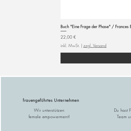
Buch "Eine Frage der Phase" / Frances 
Preis
22,00 €
inkl. MwSt.
|
zzgl. Versand
frauengeführtes Unternehmen
Wir unterstützen
Du hast 
female empowerment!
Team un