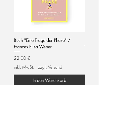
Buch "Eine Frage der Phase" /
Notizblock / mom life / hel
Frances Elisa Weber
Preis
7,90 €
Preis
22,00 €
inkl. MwSt.
inkl. MwSt.
|
zzgl. Versand
In den Warenkorb
frauengeführtes Unternehmen
Wir unterstützen
female empowerment!