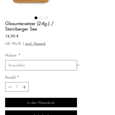
Glasuntersetzer (2-tlg.) /
Starnberger See
Preis
16,90 €
inkl. MwSt.
|
zzgl. Versand
Holzart
*
Anzahl
*
In den Warenkorb