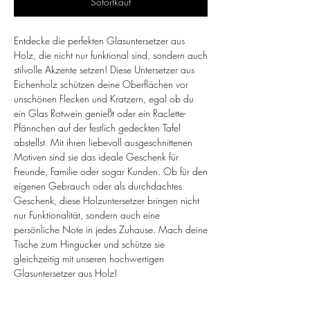
Sofortkauf
Entdecke die perfekten Glasuntersetzer aus
Holz, die nicht nur funktional sind, sondern auch
stilvolle Akzente setzen! Diese Untersetzer aus
Eichenholz schützen deine Oberflächen vor
unschönen Flecken und Kratzern, egal ob du
ein Glas Rotwein genießt oder ein Raclette-
Pfännchen auf der festlich gedeckten Tafel
abstellst. Mit ihren liebevoll ausgeschnittenen
Motiven sind sie das ideale Geschenk für
Freunde, Familie oder sogar Kunden. Ob für den
eigenen Gebrauch oder als durchdachtes
Geschenk, diese Holzuntersetzer bringen nicht
nur Funktionalität, sondern auch eine
persönliche Note in jedes Zuhause. Mach deine
Tische zum Hingucker und schütze sie
gleichzeitig mit unseren hochwertigen
Glasuntersetzer aus Holz!