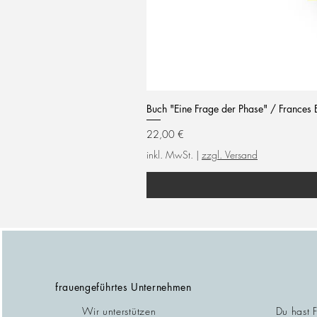
Buch "Eine Frage der Phase" / Frances 
Preis
22,00 €
inkl. MwSt.
|
zzgl. Versand
frauengeführtes Unternehmen
Wir unterstützen
Du hast 