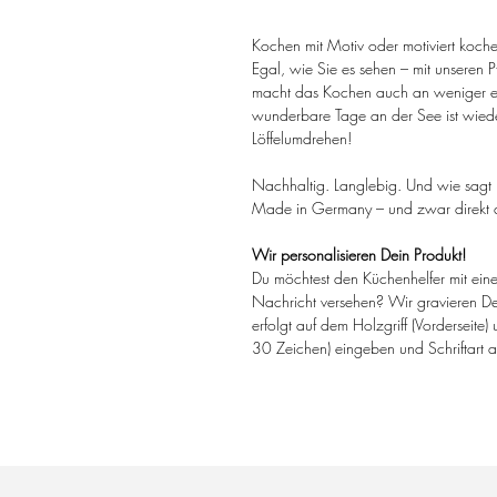
Kochen mit Motiv oder motiviert koch
Egal, wie Sie es sehen – mit unseren
macht das Kochen auch an weniger e
wunderbare Tage an der See ist wiede
Löffelumdrehen!
Nachhaltig. Langlebig. Und wie sagt
Made in Germany – und zwar direkt
Wir personalisieren Dein Produkt!
Du möchtest den Küchenhelfer mit e
Nachricht versehen? Wir gravieren De
erfolgt auf dem Holzgriff (Vorderseite)
30 Zeichen) eingeben und Schriftart 