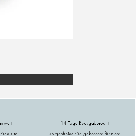
Notizblock / mom life / helen b
Preis
7,90 €
inkl. MwSt.
|
zzgl. Versand
Umwelt
14 Tage Rückgaberecht
 Produkte!
Sorgenfreies Rückgaberecht für nicht