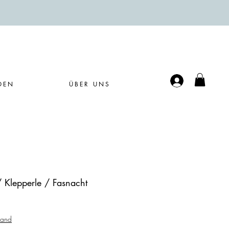
Anmelden
DEN
ÜBER UNS
 Klepperle / Fasnacht
sand