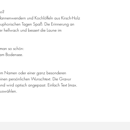
en?
 Pfannenwendern und Kochlöffeln aus Kirsch-Holz
uphorischen Tagen Spaß. Die Erinnerung an
r hellwach und bessert die Laune im
 man so schön:
 am Bodensee.
inem Namen oder einer ganz besonderen
inen persönlichen Wunschtext. Die Gravur
 und wird optisch angepasst. Einfach Text (max.
auswählen.