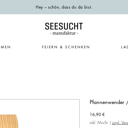
Hey – schön, dass du da bist.
EMEN
FEIERN & SCHENKEN
LA
Pfannenwender /
Preis
16,90 €
inkl. MwSt.
|
zzgl. Ver