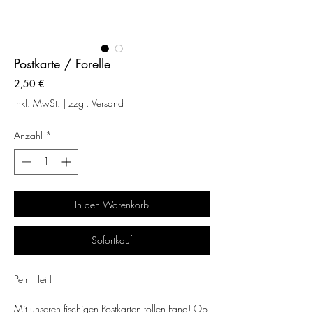
Postkarte / Forelle
Preis
2,50 €
inkl. MwSt.
|
zzgl. Versand
Anzahl
*
In den Warenkorb
Sofortkauf
Petri Heil!
Mit unseren fischigen Postkarten tollen Fang! Ob