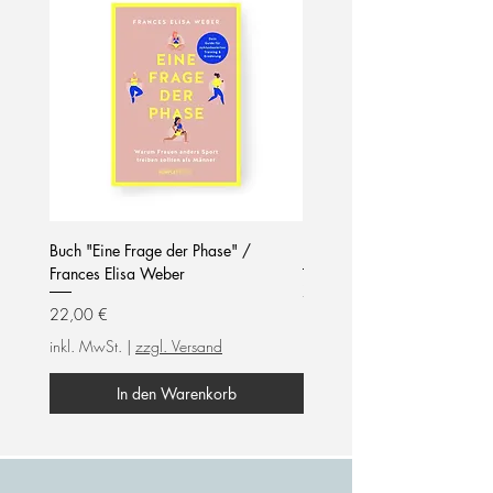
Buch "Eine Frage der Phase" /
Notizblock / mom life / hel
Frances Elisa Weber
Preis
7,90 €
Preis
22,00 €
inkl. MwSt.
inkl. MwSt.
|
zzgl. Versand
In den Warenkorb