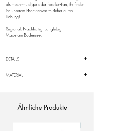
als Hecht-Huldiger oder Forellen-Fan, ihr findet
ins unserem Fisch-Schwarm sicher euren
Liebling!
Regional. Nachhaltig. Langlebig.
Made am Bodensee.
DETAILS
Format: DIN A6 (105 x 148 mm)
MATERIAL
Material: 400 g/qm Multi Offset Papier​​​​​​
Ähnliche Produkte
Neu!