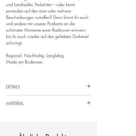
und Landradler, Pedalritter – oder kennt
jemanden auf den eine oder mehrere
Beschreibungen zutreffen? Dann könnt ihr euch
und andere mit unserer Postkarte an die
schönsten Momente eurer Radtouren erinnern,
bis ihr euch wieder auf den geliebten Drahtesel
schwingt.
Regional. Nachhaltig. Langlebig.
Made am Bodensee.
DETAILS
Format: DIN A6 (105 x 148 mm)
MATERIAL
Material: 400 g/qm Multi Offset Papier​​​​​​