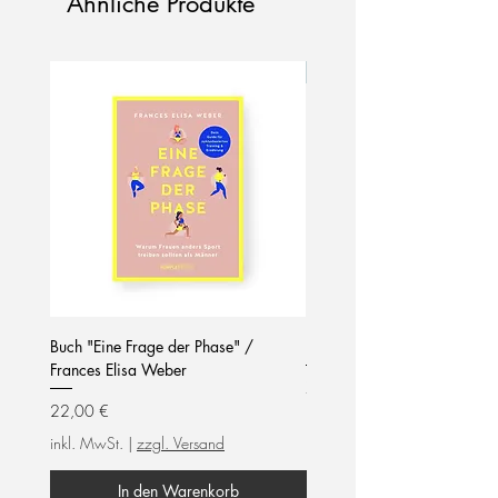
Ähnliche Produkte
Neu!
Buch "Eine Frage der Phase" /
Notizblock / mom life / hel
Frances Elisa Weber
Preis
7,90 €
Preis
22,00 €
inkl. MwSt.
inkl. MwSt.
|
zzgl. Versand
In den Warenkorb