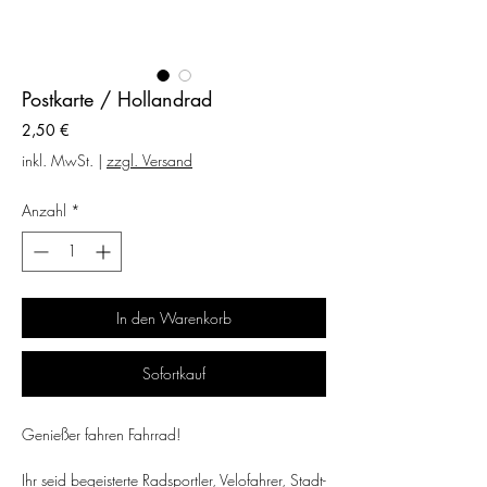
Postkarte / Hollandrad
Preis
2,50 €
inkl. MwSt.
|
zzgl. Versand
Anzahl
*
In den Warenkorb
Sofortkauf
Genießer fahren Fahrrad!
Ihr seid begeisterte Radsportler, Velofahrer, Stadt-