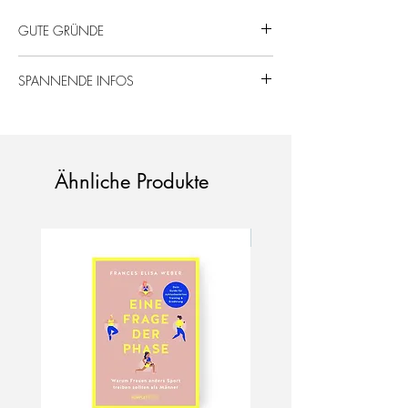
GUTE GRÜNDE
Illustriert in Aarlen (mit Stift und Papier).
SPANNENDE INFOS
Regional auf Feinstpapier gedruckt.
Hersteller: Love is the new black
DIN A6
350 g/qm Multi Offset Papier
Ähnliche Produkte
Neu!