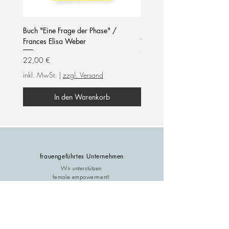
Buch "Eine Frage der Phase" /
Notizblock / mom life / hel
Frances Elisa Weber
Preis
7,90 €
Preis
22,00 €
inkl. MwSt.
inkl. MwSt.
|
zzgl. Versand
In den Warenkorb
frauengeführtes Unternehmen
Wir unterstützen
female empowerment!
Support