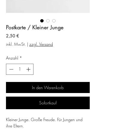
Postkarte / Kleiner Junge
Preis
2,50 €
inkl. MwSt.
|
zzgl. Versand
Anzahl
*
In den Warenkorb
Sofortkauf
Kleiner Junge. Große Freude. Für Jungen und
ihre Eltern.