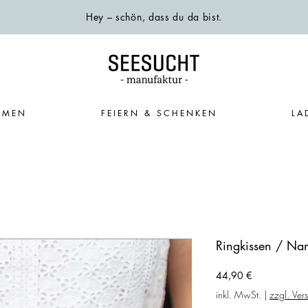
Hey – schön, dass du da bist.
EMEN
FEIERN & SCHENKEN
LA
Ringkissen / Na
Preis
44,90 €
inkl. MwSt.
|
zzgl. Ver