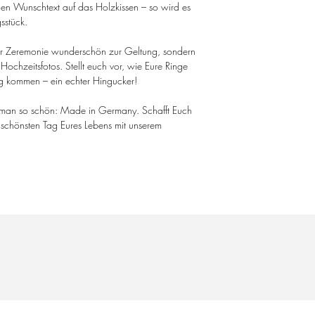
n Wunschtext auf das Holzkissen – so wird es
sstück.
der Zeremonie wunderschön zur Geltung, sondern
 Hochzeitsfotos. Stellt euch vor, wie Eure Ringe
ung kommen – ein echter Hingucker!
 man so schön: Made in Germany. Schafft Euch
chönsten Tag Eures Lebens mit unserem