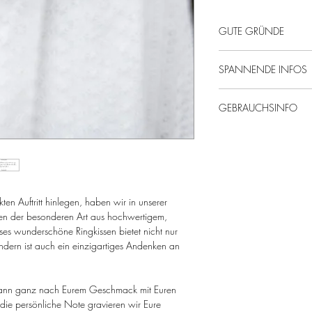
GUTE GRÜNDE
Von uns mit Liebe ge
SPANNENDE INFOS
Persönlicher gehts n
Echte Handwerkskun
Eichenholz, massiv, 
Nachhaltige & regi
GEBRAUCHSINFO
Maße: 14 cm
Da es sich um ein e
Holzprodukte regel
kann das Produkt i
kontrollieren.
Die Ringe und Blume
Regelmäßige Pflege
Lieferumfang enthal
sorgt dafür, dass d
nicht austrocknet.
ten Auftritt hinlegen, haben wir in unserer
en der besonderen Art aus hochwertigem,
es wunderschöne Ringkissen bietet nicht nur
sondern ist auch ein einzigartiges Andenken an
d kann ganz nach Eurem Geschmack mit Euren
 die persönliche Note gravieren wir Eure