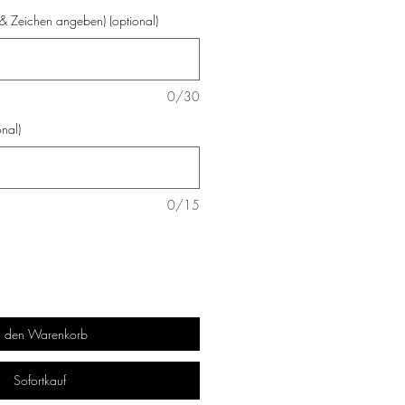
& Zeichen angeben) (optional)
0/30
nal)
0/15
n den Warenkorb
Sofortkauf