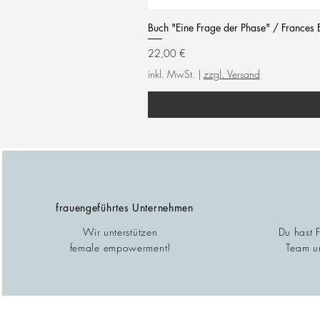
Buch "Eine Frage der Phase" / Frances 
Preis
22,00 €
inkl. MwSt.
|
zzgl. Versand
frauengeführtes Unternehmen
Wir unterstützen
Du hast 
female empowerment!
Team un