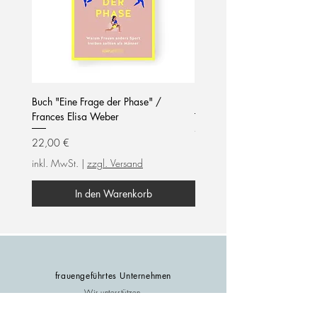
Buch "Eine Frage der Phase" /
Notizblock / mom life / hel
Frances Elisa Weber
Preis
7,90 €
Preis
22,00 €
inkl. MwSt.
inkl. MwSt.
|
zzgl. Versand
In den Warenkorb
frauengeführtes Unternehmen
Wir unterstützen
female empowerment!