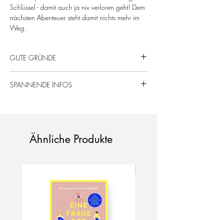
Schlüssel - damit auch ja nix verloren geht! Dem
nächsten Abenteuer steht damit nichts mehr im
Weg.
GUTE GRÜNDE
Von uns mit Liebe gefertigt – für
SPANNENDE INFOS
Abenteuerlustige!
Macht deinen Schlüsselbund
Schichtholz, Eiche, natur.
unverwechselbar.
Maße: 9 x 4 x 0,6 cm
Nachhaltige & regionale Produktion.
Da es sich um ein Naturprodukt handelt, ist
jedes Produkt im Muster einzigartig! Die
Ähnliche Produkte
Musterung kann variieren.
Neu!