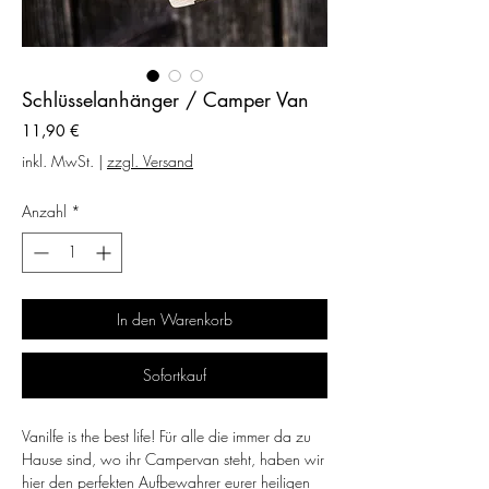
Schlüsselanhänger / Camper Van
Preis
11,90 €
inkl. MwSt.
|
zzgl. Versand
Anzahl
*
In den Warenkorb
Sofortkauf
Vanilfe is the best life! Für alle die immer da zu
Hause sind, wo ihr Campervan steht, haben wir
hier den perfekten Aufbewahrer eurer heiligen