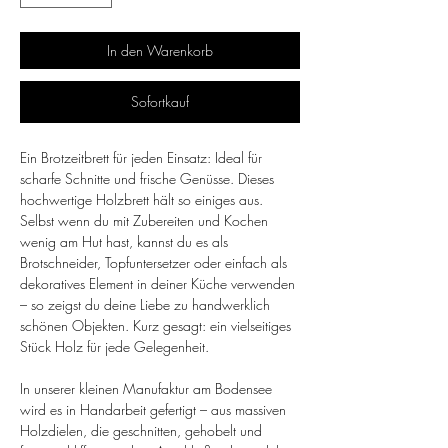
In den Warenkorb
Sofortkauf
Ein Brotzeitbrett für jeden Einsatz: Ideal für
scharfe Schnitte und frische Genüsse. Dieses
hochwertige Holzbrett hält so einiges aus.
Selbst wenn du mit Zubereiten und Kochen
wenig am Hut hast, kannst du es als
Brotschneider, Topfuntersetzer oder einfach als
dekoratives Element in deiner Küche verwenden
– so zeigst du deine Liebe zu handwerklich
schönen Objekten. Kurz gesagt: ein vielseitiges
Stück Holz für jede Gelegenheit.
In unserer kleinen Manufaktur am Bodensee
wird es in Handarbeit gefertigt – aus massiven
Holzdielen, die geschnitten, gehobelt und