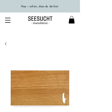
Hey – schön, dass du da bist.