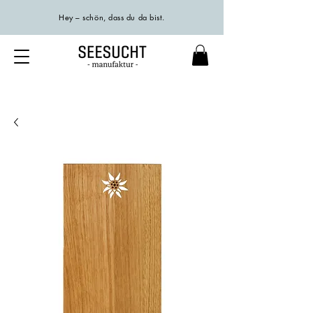
Hey – schön, dass du da bist.