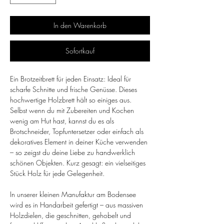
In den Warenkorb
Sofortkauf
Ein Brotzeitbrett für jeden Einsatz: Ideal für
scharfe Schnitte und frische Genüsse. Dieses
hochwertige Holzbrett hält so einiges aus.
Selbst wenn du mit Zubereiten und Kochen
wenig am Hut hast, kannst du es als
Brotschneider, Topfuntersetzer oder einfach als
dekoratives Element in deiner Küche verwenden
– so zeigst du deine Liebe zu handwerklich
schönen Objekten. Kurz gesagt: ein vielseitiges
Stück Holz für jede Gelegenheit.
In unserer kleinen Manufaktur am Bodensee
wird es in Handarbeit gefertigt – aus massiven
Holzdielen, die geschnitten, gehobelt und