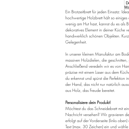
Ein Brotzeitbrett für jeden Einsatz: Ide
hochwertige Holzbrett hält so einiges
wenig am Hut hast, kannst du es als Br
dekoratives Element in deiner Küche v
handwerklich schönen Objekten. Kurz g
Gelegenheit.
In unserer kleinen Manufaktur am Bode
massiven Holzdielen, die geschnitten,
Anschließend veredeln wir es von Ha
präzise mit einem Laser aus dem Küchen
du erkennst und spürst die Perfektion i
der Hand, das nicht nur natürlich auss
aus Holz, das Freude bereitet.
Personalisiere dein Produkt!
Möchtest du das Schneidebrett mit 
Nachricht versehen? Wir gravieren de
erfolgt auf der Vorderseite (links obe
Text (max. 30 Zeichen) ein und wähle d