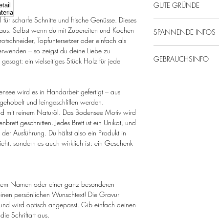
GUTE GRÜNDE
al für scharfe Schnitte und frische Genüsse. Dieses
Von uns mit Liebe ge
 aus. Selbst wenn du mit Zubereiten und Kochen
SPANNENDE INFOS
Potential zum Liebli
otschneider, Topfuntersetzer oder einfach als
Gute Laune & Spa
erwenden – so zeigst du deine Liebe zu
Eichenholz, massiv,
Personalisierung mö
GEBRAUCHSINFO
esagt: ein vielseitiges Stück Holz für jede
Maße: ca. 27 x 16
Nachhaltige & regi
Da es sich um ein e
Bitte von Hand spül
kann das Produkt i
Holzprodukte regel
nsee wird es in Handarbeit gefertigt – aus
kontrollieren.
 gehobelt und feingeschliffen werden.
Regelmäßige Pflege
nd mit reinem Naturöl. Das Bodensee Motiv wird
sorgt dafür, dass d
brett geschnitten. Jedes Brett ist ein Unikat, und
nicht austrocknet.
n der Ausführung. Du hältst also ein Produkt in
ieht, sondern es auch wirklich ist: ein Geschenk
einem Namen oder einer ganz besonderen
inen persönlichen Wunschtext! Die Gravur
n) und wird optisch angepasst. Gib einfach deinen
ie Schriftart aus.