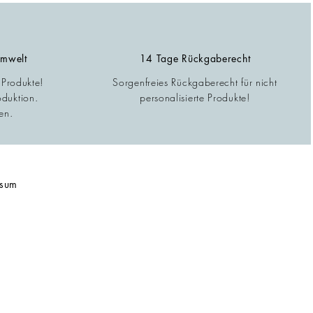
Umwelt
14 Tage Rückgaberecht
 Produkte!
Sorgenfreies Rückgaberecht für nicht
oduktion.
personalisierte Produkte!
en.
ssum