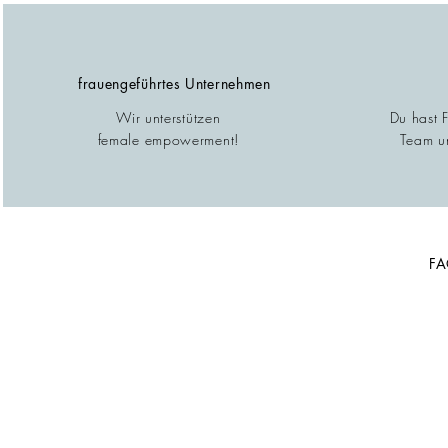
frauengeführtes Unternehmen
Wir unterstützen
Du hast 
female empowerment!
Team un
F