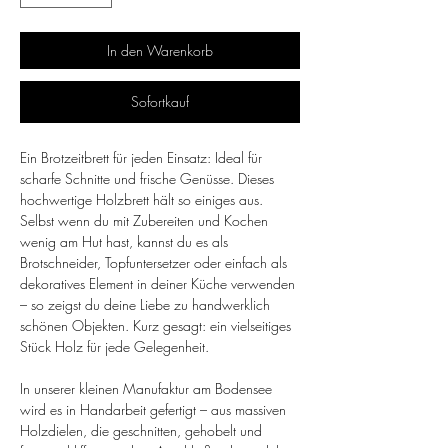
In den Warenkorb
Sofortkauf
Ein Brotzeitbrett für jeden Einsatz: Ideal für
scharfe Schnitte und frische Genüsse. Dieses
hochwertige Holzbrett hält so einiges aus.
Selbst wenn du mit Zubereiten und Kochen
wenig am Hut hast, kannst du es als
Brotschneider, Topfuntersetzer oder einfach als
dekoratives Element in deiner Küche verwenden
– so zeigst du deine Liebe zu handwerklich
schönen Objekten. Kurz gesagt: ein vielseitiges
Stück Holz für jede Gelegenheit.
In unserer kleinen Manufaktur am Bodensee
wird es in Handarbeit gefertigt – aus massiven
Holzdielen, die geschnitten, gehobelt und