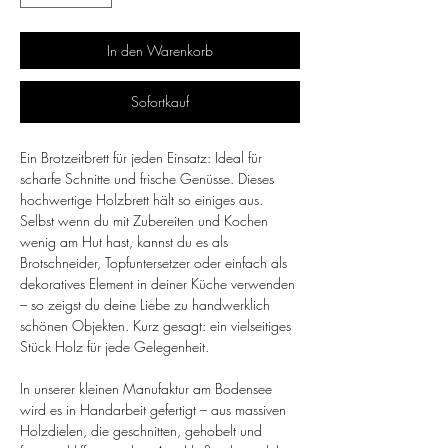
In den Warenkorb
Sofortkauf
Ein Brotzeitbrett für jeden Einsatz: Ideal für
scharfe Schnitte und frische Genüsse. Dieses
hochwertige Holzbrett hält so einiges aus.
Selbst wenn du mit Zubereiten und Kochen
wenig am Hut hast, kannst du es als
Brotschneider, Topfuntersetzer oder einfach als
dekoratives Element in deiner Küche verwenden
– so zeigst du deine Liebe zu handwerklich
schönen Objekten. Kurz gesagt: ein vielseitiges
Stück Holz für jede Gelegenheit.
In unserer kleinen Manufaktur am Bodensee
wird es in Handarbeit gefertigt – aus massiven
Holzdielen, die geschnitten, gehobelt und