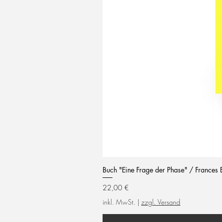
Buch "Eine Frage der Phase" / Frances 
Preis
22,00 €
inkl. MwSt.
|
zzgl. Versand