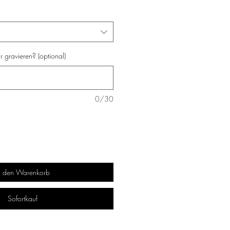
 gravieren? (optional)
0/30
n den Warenkorb
Sofortkauf