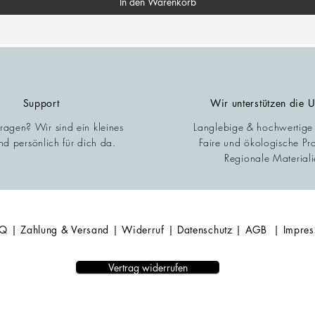
In den Warenkorb
Support
Wir unterstützen die 
Fragen? Wir sind ein kleines
Langlebige & hochwertige
d persönlich für dich da.
Faire und ökologische Pr
Regionale Materiali
AQ
| Zahlung & Versand
| Widerruf
| Datenschutz
| AGB
| Impre
Vertrag widerrufen