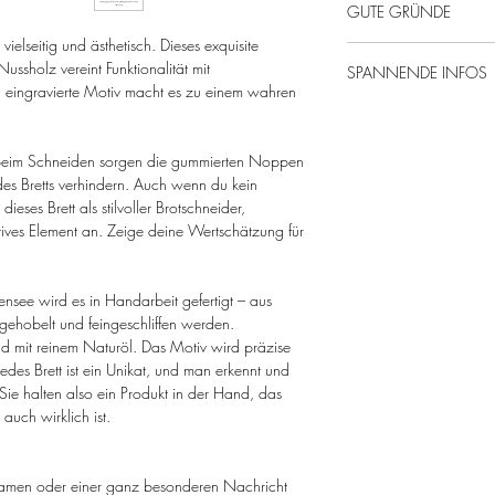
GUTE GRÜNDE
vielseitig und ästhetisch. Dieses exquisite
Von uns mit Liebe ge
ussholz vereint Funktionalität mit
SPANNENDE INFOS
Potential zum Liebli
 eingravierte Motiv macht es zu einem wahren
Gute Laune & Spa
Nussholz, massiv, m
Einzigartige Maseru
Maße: ca. 40 x 24
Nachhaltige & regi
ät beim Schneiden sorgen die gummierten Noppen
Da es sich um ein e
 des Bretts verhindern. Auch wenn du kein
kann das Produkt i
 dieses Brett als stilvoller Brotschneider,
Bitte von Hand spül
tives Element an. Zeige deine Wertschätzung für
nsee wird es in Handarbeit gefertigt – aus
 gehobelt und feingeschliffen werden.
d mit reinem Naturöl. Das Motiv wird präzise
 Jedes Brett ist ein Unikat, und man erkennt und
 Sie halten also ein Produkt in der Hand, das
 auch wirklich ist.
Namen oder einer ganz besonderen Nachricht