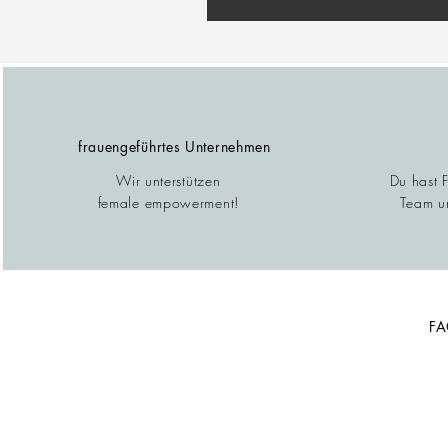
frauengeführtes Unternehmen
Wir unterstützen
Du hast 
female empowerment!
Team un
F