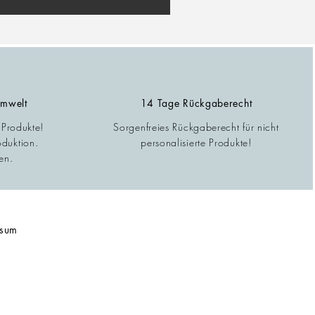
Umwelt
14 Tage Rückgaberecht
 Produkte!
Sorgenfreies Rückgaberecht für nicht
oduktion.
personalisierte Produkte!
en.
ssum