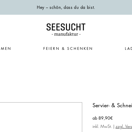
Hey – schön, dass du da bist.
EMEN
FEIERN & SCHENKEN
LA
Servier- & Schnei
Sale-
ab
89,90€
Preis
inkl. MwSt.
|
zzgl. Ver