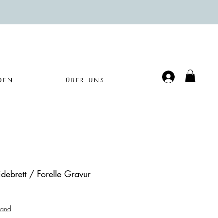
Anmelden
DEN
ÜBER UNS
debrett / Forelle Gravur
sand