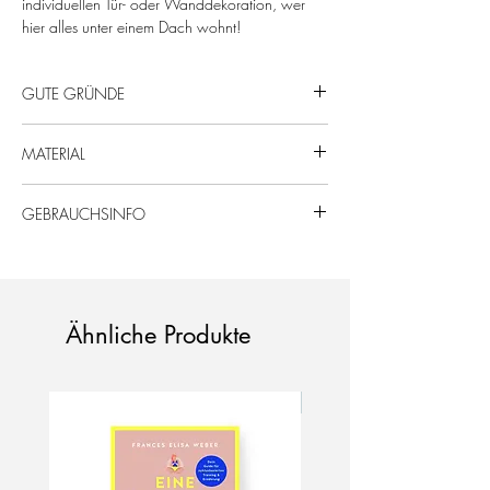
individuellen Tür- oder Wanddekoration, wer
hier alles unter einem Dach wohnt!
GUTE GRÜNDE
Von uns mit Liebe gefertigt - für die ganze
MATERIAL
Familie!
Mega persönliches Produkt!
Eichen- oder Nussholz, Schichtplatte, fein
Nachhaltige & regionale Produktion.
GEBRAUCHSINFO
geschliffen, geölt mit speichelechtem Naturöl
oder Acrylglas, schwarz matt.
Holz ist ein natürliches Material, daher kann
Maße: ca. 30 x 20 cm
das Produkt in Form, Farbe und Maserung
Blumen und Deko sind nicht im Lieferumfang
variieren.
enthalten.
Die Häuser sind auch für den überdachten
Ähnliche Produkte
Außenbereich geeignet. Bitte beachte, dass
wir keine Gewährleistung für Holz im
Aussenbereich übernehmen, da es durch
Neu!
Witterung zu Verfärbungen, Rissen und
offenen Leimfugen kommen kann.
Da es sich bei dem Artikel um filigrane
Dekoelemente handelt, empfehlen wir einen