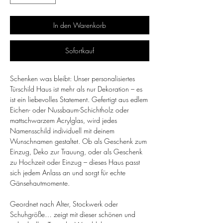
In den Warenkorb
Sofortkauf
Schenken was bleibt: Unser personalisiertes
Türschild Haus ist mehr als nur Dekoration – es
ist ein liebevolles Statement. Gefertigt aus edlem
Eichen- oder Nussbaum-Schichtholz oder
mattschwarzem Acrylglas, wird jedes
Namensschild individuell mit deinem
Wunschnamen gestaltet. Ob als Geschenk zum
Einzug, Deko zur Trauung, oder als Geschenk
zu Hochzeit oder Einzug – dieses Haus passt
sich jedem Anlass an und sorgt für echte
Gänsehautmomente.
Geordnet nach Alter, Stockwerk oder
Schuhgröße… zeigt mit dieser schönen und