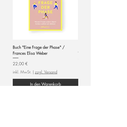
vorsichtigen Umgang. Kein Spielzeug!
Buch "Eine Frage der Phase" /
Notizblock / mom life / hel
Frances Elisa Weber
Preis
7,90 €
Preis
22,00 €
inkl. MwSt.
inkl. MwSt.
|
zzgl. Versand
In den Warenkorb
frauengeführtes Unternehmen
Wir unterstützen