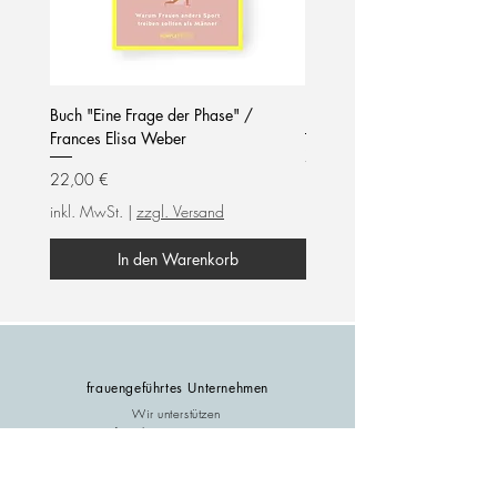
Buch "Eine Frage der Phase" /
Notizblock / mom life / hel
Frances Elisa Weber
Preis
7,90 €
Preis
22,00 €
inkl. MwSt.
inkl. MwSt.
|
zzgl. Versand
In den Warenkorb
frauengeführtes Unternehmen
Wir unterstützen
female empowerment!