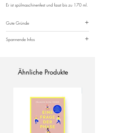
Er ist spülmaschinenfest und fasst bis zu 170 ml.
Gute Gründe
aus Porzellan; spülmaschinengeeignet;
Spannende Infos
handmade
helen b I Becher
Material: Porzellan
Maße: 9,5 x ø 8 cm
Füllvolumen: 220 ml
Ähnliche Produkte
Pflege: spülmaschinengeeignet
Neu!