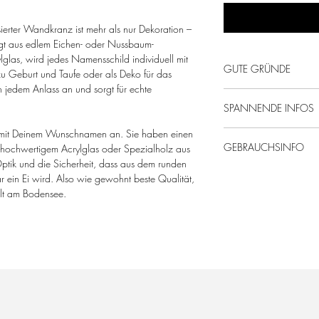
ierter Wandkranz ist mehr als nur Dekoration –
rtigt aus edlem Eichen- oder Nussbaum-
glas, wird jedes Namensschild individuell mit
GUTE GRÜNDE
 Geburt und Taufe oder als Deko für das
h jedem Anlass an und sorgt für echte
Von uns mit Liebe g
SPANNENDE INFOS
Mega persönliches 
Nachhaltige & regi
ll mit Deinem Wunschnamen an. Sie haben einen
Eichen- oder Nusshol
GEBRAUCHSINFO
hochwertigem Acrylglas oder Spezialholz aus
geölt mit speichele
ptik und die Sicherheit, dass aus dem runden
matt.
Holz ist ein natürl
 ein Ei wird. Also wie gewohnt beste Qualität,
Maße: ca. 15 cm
in Form, Farbe und 
llt am Bodensee.
Blumen und Deko sin
Die Kränze sind au
geeignet. Bitte bea
für Holz im Aussen
Witterung zu Verfär
kommen kann.
Da es sich bei dem 
handelt, empfehlen
Spielzeug!