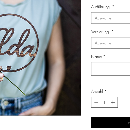
Ausführung
*
Auswählen
Verzierung
*
Auswählen
Name
*
Anzahl
*
I