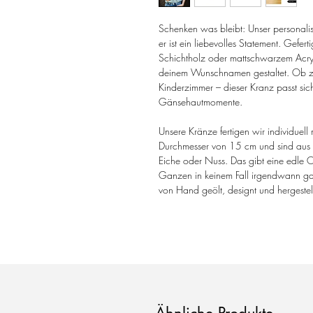
Schenken was bleibt: Unser personalis
er ist ein liebevolles Statement. Gefe
Schichtholz oder mattschwarzem Acryl
deinem Wunschnamen gestaltet. Ob zu
Kinderzimmer – dieser Kranz passt sic
Gänsehautmomente.
Unsere Kränze fertigen wir individue
Durchmesser von 15 cm und sind aus 
Eiche oder Nuss. Das gibt eine edle O
Ganzen in keinem Fall irgendwann gar
von Hand geölt, designt und hergeste