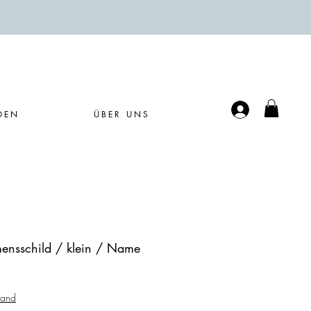
Anmelden
DEN
ÜBER UNS
nsschild / klein / Name
sand