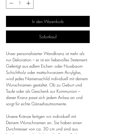
In den Warenkorb
Sofortkauf
Unser personalisierter Wandkranz ist mehr als
nur Dekoration – er ist ein liebevolles Statement.
Gefertigt aus edlem Eichen- oder Nussbaum-
Schichtholz oder mattschwarzem Acrylglas,
wird jedes Namensschild individuell mit deinem
Wunschnamen gestaltet. Ob zu Geburt und
Taufe oder als Geschenk zur Kommunion –
dieser Kranz passt sich jedem Anlass an und
sorgt für echte Gänsehautmomente.
Unsere Kränze fertigen wir individuell mit
Deinem Wunschnamen an. Sie haben einen
Durchmesser von ca. 30 cm und sind aus