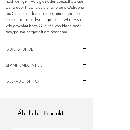
hochwertigem Acrylglas oder Spezialholz aus
Eiche oder Nuss. Das gibt eine edle Optik und
die Sicherheit, dass aus dem runden Ganzen in
keinem Fall irgendwann gar ein Ei wird. Also
wie gewohnt beste Qualität, von Hand geölt,
designt und hergestellt am Bodensee.
GUTE GRÜNDE
Von uns mit Liebe gefertigt - für Täuflinge und
SPANNENDE INFOS
Kommunionkinder!
Mega persönliches Produkt!
Eichen- oder Nussholz, Schichtplatte, fein
Nachhaltige & regionale Produktion.
GEBRAUCHSINFO
geschliffen, geölt mit speichelechtem Naturöl
oder Acrylglas, schwarz matt.
Holz ist ein natürliches Material, daher kann
Maße: ca. 30 cm
das Produkt in Form, Farbe und Maserung
Blumen und Deko sind nicht im Lieferumfang
variieren.
enthalten.
Die Kränze sind auch für den überdachten
Ähnliche Produkte
Außenbereich geeignet. Bitte beachte, dass
wir keine Gewährleistung für Holz im
Aussenbereich übernehmen, da es durch