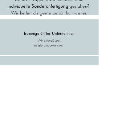
individuelle Sonderanfertigung
gestalten?
Wir helfen dir gerne persönlich weiter.
frauengeführtes Unternehmen
Wir unterstützen
female empowerment!
Support
Du hast Fragen? Wir sind ein kleines Team und persönlich
für dich da.
Wir unterstützen die Umwelt
Langlebige & hochwertige Produkte! Faire und ökologische
Produktion. Regionale Materialien.