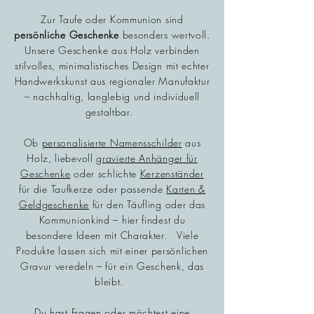
Zur Taufe oder Kommunion sind
persönliche Geschenke
besonders wertvoll.
Unsere Geschenke aus Holz verbinden
stilvolles, minimalistisches Design mit echter
Handwerkskunst aus regionaler Manufaktur
– nachhaltig, langlebig und individuell
gestaltbar.
Ob
personalisierte Namensschilder
aus
Holz, liebevoll
gravierte Anhänger für
Geschenke
oder schlichte
Kerzenständer
für die Taufkerze oder passende
Karten &
Geldgeschenke
für den Täufling oder das
Kommunionkind – hier findest du
besondere Ideen mit Charakter. Viele
Produkte lassen sich mit einer persönlichen
Gravur veredeln – für ein Geschenk, das
bleibt.
Du hast Fragen oder möchtest eine